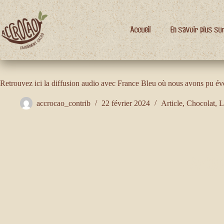
Passer
au
contenu
Accueil
En savoir plus su
Article de France Bleu du 21 mars 2023
Retrouvez ici la diffusion audio avec France Bleu où nous avons pu évoq
accrocao_contrib
22 février 2024
Article
,
Chocolat
,
L
Articl