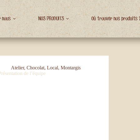
r nous
NOS PRODUITS
Où trouver nos produits 
Atelier
,
Chocolat
,
Local
,
Montargis
Présentation de l’équipe