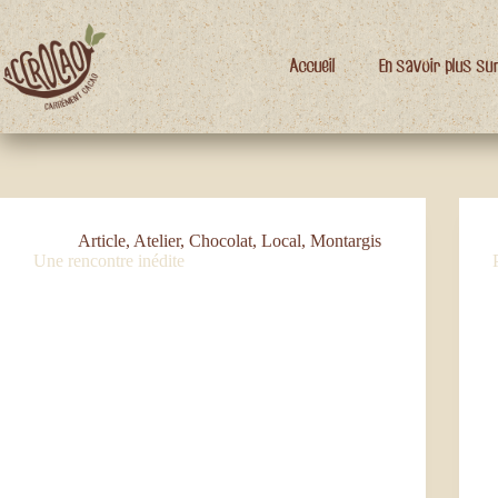
Passer
au
contenu
Accueil
En savoir plus su
Étiquette
article
Article
,
Atelier
,
Chocolat
,
Local
,
Montargis
Une rencontre inédite