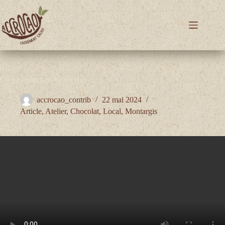
Passer
au
contenu
Un peu plus sur Agnès Bio
accrocao_contrib
22 mai 2024
Article
,
Atelier
,
Chocolat
,
Local
,
Montargis